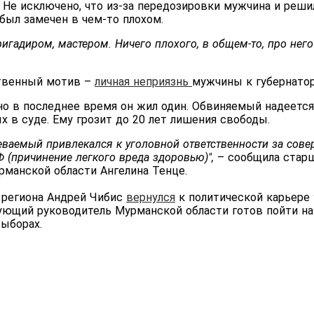
Не исключено, что из-за передозировки мужчина и решил
был замечен в чем-то плохом.
игадиром, мастером. Ничего плохого, в общем-то, про него 
твенный мотив –
личная неприязнь
мужчины к губернатор
но в последнее время он жил один. Обвиняемый надеетс
х в суде. Ему грозит до 20 лет лишения свободы.
реваемый привлекался к уголовной ответственности за сове
Ф (причинение легкого вреда здоровью)",
– сообщила стар
манской области Ангелина Тенце.
 региона Андрей Чибис
вернулся
к политической карьере 
ующий руководитель Мурманской области готов пойти на
ыборах.