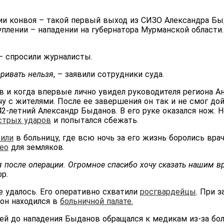
ии конвоя – такой первый выход из СИЗО Александра Бы
плении – нападении на губернатора Мурманской области.
– спросили журналисты.
аривать нельзя
, – заявили сотрудники суда.
 и когда впервые лично увидел руководителя региона Ан
чу с жителями. После ее завершения он так и не смог до
42-летний Александр Быданов. В его руке оказался нож. 
стрых ударов
и попытался сбежать.
или
в больницу, где всю ночь за его жизнь боролись вра
ео
для земляков.
я после операции. Огромное спасибо хочу сказать нашим вр
р.
 удалось. Его оперативно схватили
росгвардейцы
. При з
он находился в
больничной палате.
ней до нападения Быданов обращался к медикам из-за бол