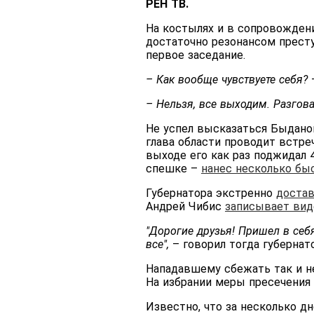
РЕН ТВ.
На костылях и в сопровожден
достаточно резонансом престу
первое заседание.
– Как вообще чувствуете себя?
– Нельзя, все выходим. Разгов
Не успел высказаться Быданов
глава области проводит встре
выходе его как раз поджидал 
спешке –
нанес несколько бы
Губернатора экстренно
достав
Андрей Чибис
записывает вид
"Дорогие друзья! Пришел в себ
все",
– говорил тогда губернато
Нападавшему сбежать так и не
На избрании меры пресечения 
Известно, что за несколько д