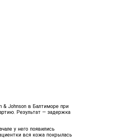
n & Johnson в Балтиморе при
артию. Результат — задержка
чале у него появились
пациентки вся кожа покрылась