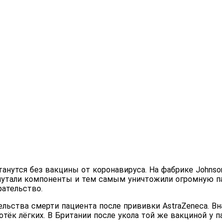
анутся без вакцины от коронавируса. На фабрике Johnso
путали компоненты и тем самым уничтожили огромную п
рательство.
льства смерти пациента после прививки AstraZeneca. Вна
тёк лёгких. В Британии после укола той же вакциной у 