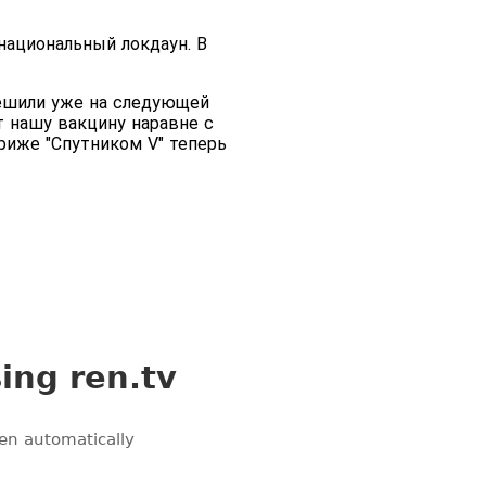
национальный локдаун. В
решили уже на следующей
т нашу вакцину наравне с
ариже "Спутником V" теперь