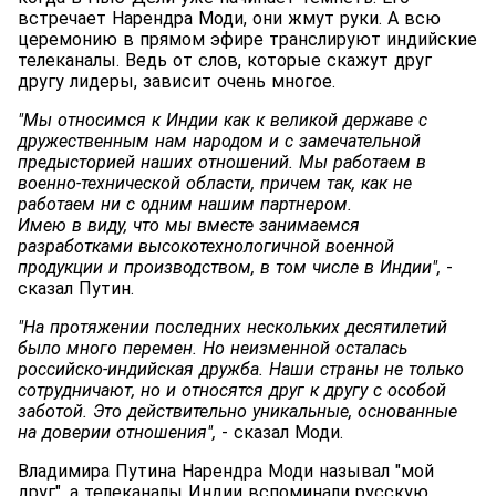
встречает Нарендра Моди, они жмут руки. А всю
церемонию в прямом эфире транслируют индийские
телеканалы. Ведь от слов, которые скажут друг
другу лидеры, зависит очень многое.
"Мы относимся к Индии как к великой державе с
дружественным нам народом и с замечательной
предысторией наших отношений. Мы работаем в
военно-технической области, причем так, как не
работаем ни с одним нашим партнером.
Имею в виду, что мы вместе занимаемся
разработками высокотехнологичной военной
продукции и производством, в том числе в Индии",
-
сказал Путин.
"На протяжении последних нескольких десятилетий
было много перемен. Но неизменной осталась
российско-индийская дружба. Наши страны не только
сотрудничают, но и относятся друг к другу с особой
заботой. Это действительно уникальные, основанные
на доверии отношения",
- сказал Моди.
Владимира Путина Нарендра Моди называл "мой
друг", а телеканалы Индии вспоминали русскую