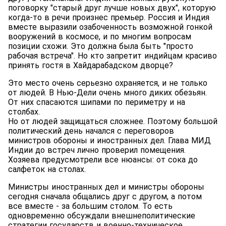
поговорку "старый друг лучше новых двух", которую
когда-то в речи произнес премьер. Россия и Индия
вместе выразили озабоченность возможной гонкой
вооружений в космосе, и по многим вопросам
позиции схожи. Это должна была быть "просто
рабочая встреча". Но кто запретит индийцам красиво
принять гостя в Хайдарабадском дворце?
Это место очень серьезно охраняется, и не только
от людей. В Нью-Дели очень много диких обезьян.
От них спасаются шипами по периметру и на
столбах.
Но от людей защищаться сложнее. Поэтому большой
политический день начался с переговоров
министров обороны и иностранных дел. Глава МИД
Индии до встреч лично проверил помещения.
Хозяева предусмотрели все нюансы: от сока до
салфеток на столах.
Министры иностранных дел и министры обороны
сегодня сначала общались друг с другом, а потом
все вместе - за большим столом. То есть
одновременно обсуждали внешнеполитические
стратегии государств и военно-техническое