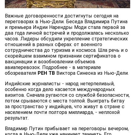
Важные договоренности достигнуты сегодня на
переговорах в Нью-Дели. Беседа Владимира Путина
и премьера Индии Нарендры Моди стала первой за
два года личной встречей и продолжалась несколько
часов. Лидеры обсудили укрепление стратегических
отношений в разных сферах: от военного
сотрудничества до туризма и космоса. Шла речь и о
скорейшем взаимном признании сертификатов о
вакцинации и возобновлении объемов
авиаперевозок. Подробнее - в материале
обозревателя
РЕН ТВ
Виктора Синеока из Нью-Дели.
Индийские журналисты - народ нетерпеливый,
особенно когда дело касается международных
визитов. Сначала ругаются со службой безопасности,
потом срываются с места толпой. Выиграть битву
за пространство у индийцев, что живут в стране с
населением почти полтора миллиарда, - неплохой
результат.
Владимир Путин прибывает на переговоры вечером,
когда в Нью-Дели уже начинает темнеть. Его