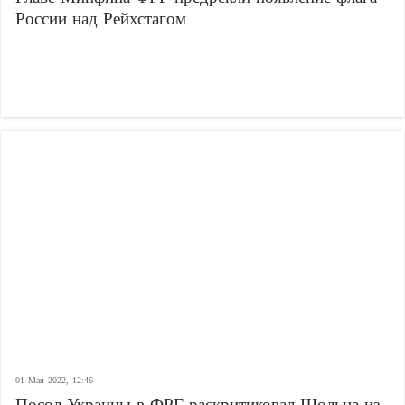
России над Рейхстагом
01 Мая 2022, 12:46
Посол Украины в ФРГ раскритиковал Шольца из-