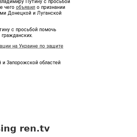
Владимиру Путину с просьбой
ле чего
объявил
о признании
ыми Донецкой и Луганской
тину с просьбой помочь
 гражданских.
ации на Украине по защите
й и Запорожской областей