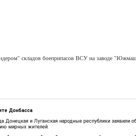
ндером" складов боеприпасов ВСУ на заводе "Южма
ите Донбасса
да Донецкая и Луганская народные республики заявили об
цию мирных жителей.