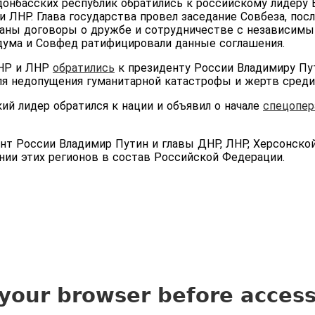
донбасских республик обратились к российскому лидеру 
 ЛНР. Глава государства провел заседание Совбеза, пос
саны договоры о дружбе и сотрудничестве с независим
дума и Совфед ратифицировали данные соглашения.
ДНР и ЛНР
обратились
к президенту России Владимиру Пу
ля недопущения гуманитарной катастрофы и жертв среди
кий лидер обратился к нации и объявил о начале
спецопер
ент России Владимир Путин и главы ДНР, ЛНР, Херсонско
ии этих регионов в состав Российской Федерации.