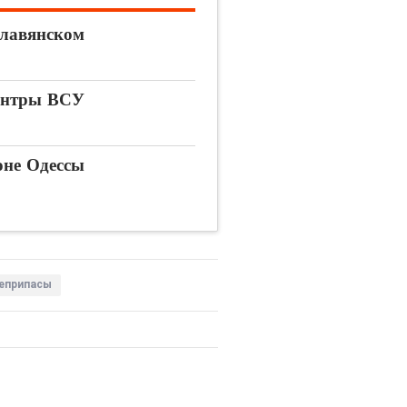
Славянском
центры ВСУ
оне Одессы
еприпасы