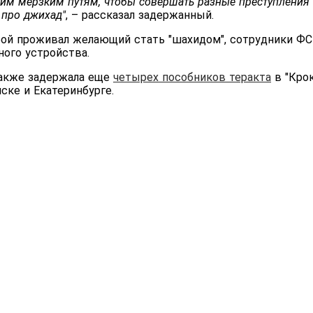
этим мерзким путям, чтобы совершать разные преступления
 про джихад"
, – рассказал задержанный.
рой проживал желающий стать "шахидом", сотрудники ФС
ого устройства.
также задержала еще
четырех пособников теракта
в "Крок
ске и Екатеринбурге.