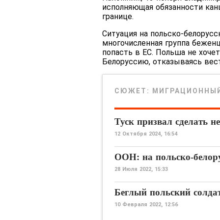
исполняющая обязанности кан
границе.
Ситуация на польско-белорусс
многочисленная группа беженц
попасть в ЕС. Польша не хоч
Белоруссию, отказываясь вест
СЮЖЕТ:
МИГРАЦИОННЫЙ
Туск призвал сделать н
12 Октября 2024, 16:54
ООН: на польско-белор
28 Июля 2022, 15:33
Беглый польский солдат
10 Февраля 2022, 12:56