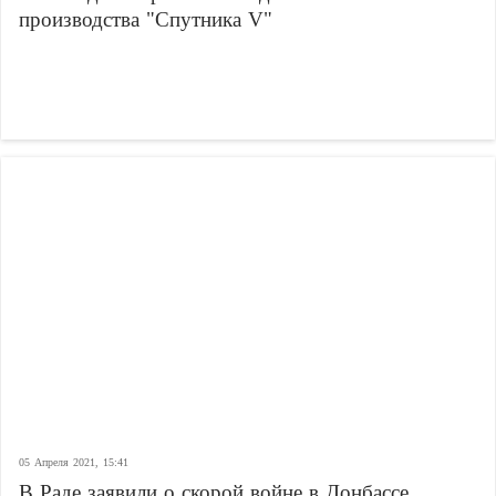
производства "Спутника V"
05 Апреля 2021, 15:41
В Раде заявили о скорой войне в Донбассе,