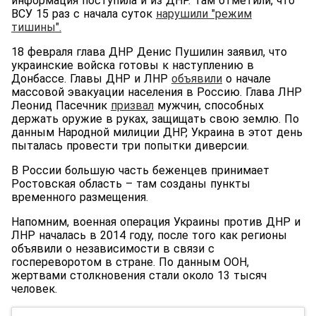
информация поступила и из ДНР. Там отметили, что
ВСУ 15 раз с начала суток
нарушили "режим
тишины".
18 февраля глава ДНР Денис Пушилин заявил, что
украинские войска готовы к наступлению в
Донбассе. Главы ДНР и ЛНР
объявили
о начале
массовой эвакуации населения в Россию. Глава ЛНР
Леонид Пасечник
призвал
мужчин, способных
держать оружие в руках, защищать свою землю. По
данным Народной милиции ДНР, Украина в этот день
пыталась провести три попытки диверсии.
В России большую часть беженцев принимает
Ростовская область – там созданы пункты
временного размещения.
Напомним, военная операция Украины против ДНР и
ЛНР началась в 2014 году, после того как регионы
объявили о независимости в связи с
госпереворотом в стране. По данным ООН,
жертвами столкновения стали около 13 тысяч
человек.